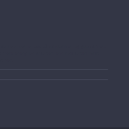
kab, hvor den er tæt på vandtanken og gulvvarmen.
 mere energi ud af luften, end hvis luften først
et ned.