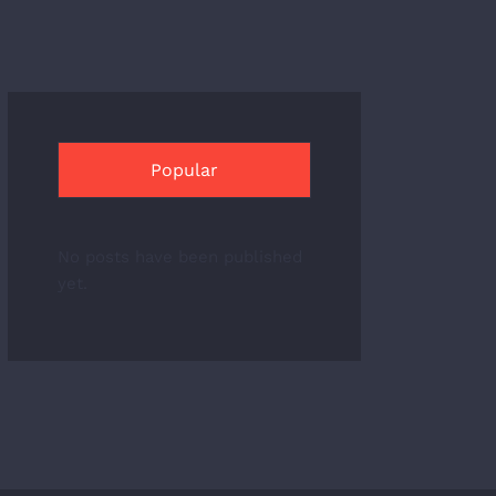
Popular
No posts have been published
yet.