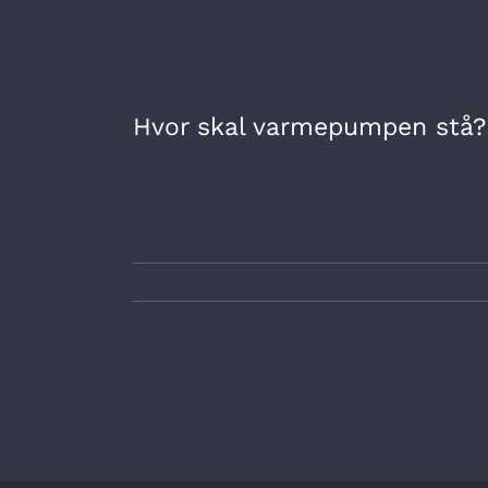
Hvor skal varmepumpen stå?
Varmepumpen bliver installeret i et tekniks
Fordi den står inde i huset, kan den få meget
skal føres ud af huset, hvor den vil blive køl
oktober 18th, 2020