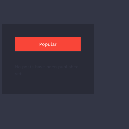
Popular
No posts have been published
yet.