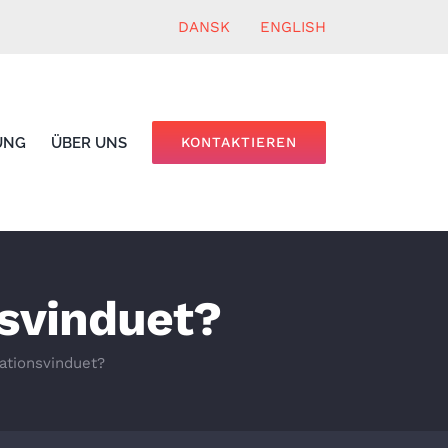
DANSK
ENGLISH
UNG
ÜBER UNS
KONTAKTIEREN
nsvinduet?
ationsvinduet?